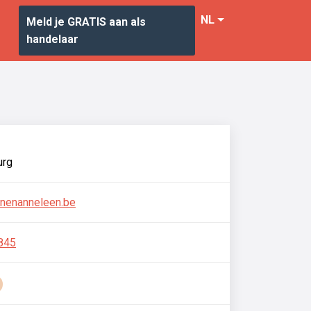
NL
Meld je GRATIS aan als
handelaar
urg
enenanneleen.be
845