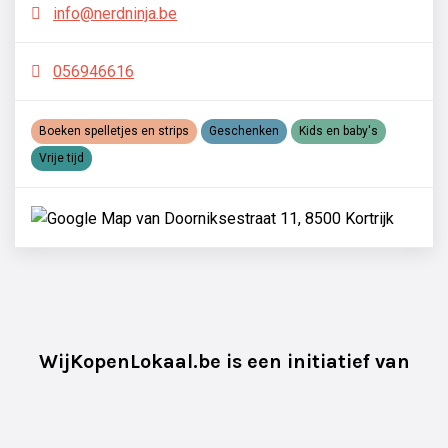
info@nerdninja.be
056946616
Boeken spelletjes en strips
Geschenken
Kids en baby's
Vrije tijd
WijKopenLokaal.be is een initiatief van